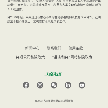
世界资源持续发展”、“促进人类福祉”以及“宣导积极正面人生观及提升正
能量”三大目标，无分地域及界别，表扬为人类文明作出恒久卓越贡献的
人士或团体。
自2020年起，吕奖透过与香港不同的香港慈善机构及教育伙伴合作，在围
绕三个核心理念上，加强支持本地社区的工作。
新闻中心
联系我们
使用条款
奖项公司私隐政策
“吕志和奖”网站私隐政策
联络我们
@2023 呂志和獎有限公司 版權所有