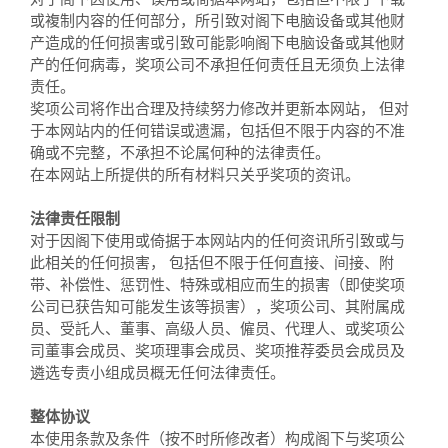
对于阁下因使用、误用或倚据本网站，包括但不限于下载
或複制内容的任何部分，所引致对阁下电脑设备或其他财
产造成的任何损害或引致可能影响阁下电脑设备或其他财
产的任何病毒，奖项公司不承担任何责任且无须负上法律
责任。
奖项公司将作出合理及持续努力修改并更新本网站， 但对
于本网站内的任何错误或遗漏，包括但不限于内容的不准
确或不完整，不承担不论属何种的法律责任。
在本网站上所提供的所有材料只关乎奖项的资讯。
法律责任限制
对于因阁下使用或倚据于本网站内的任何资讯所引致或与
此相关的任何损害， 包括但不限于任何直接、间接、附
带、补偿性、惩罚性、特殊或相应而生的损害（即使奖项
公司已获告知可能发生该等损害），奖项公司、其附属成
员、受託人、董事、高级人员、僱员、代理人、或奖项公
司董事会成员、奖项理事会成员、奖项推荐委员会成员及
遴选专责小组成员概无任何法律责任。
整体协议
本使用条款及条件（按不时所修改者）构成阁下与奖项公