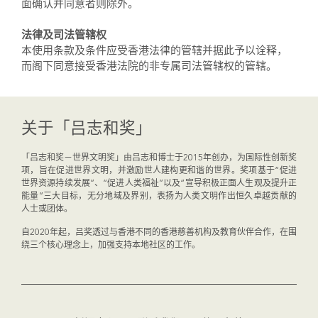
面确认并同意者则除外。
法律及司法管辖权
本使用条款及条件应受香港法律的管辖并据此予以诠释，
而阁下同意接受香港法院的非专属司法管辖权的管辖。
关于「吕志和奖」
「吕志和奖－世界文明奖」由吕志和博士于2015年创办，为国际性创新奖
项，旨在促进世界文明，并激励世人建构更和谐的世界。奖项基于“促进
世界资源持续发展”、“促进人类福祉”以及“宣导积极正面人生观及提升正
能量”三大目标，无分地域及界别，表扬为人类文明作出恒久卓越贡献的
人士或团体。
自2020年起，吕奖透过与香港不同的香港慈善机构及教育伙伴合作，在围
绕三个核心理念上，加强支持本地社区的工作。