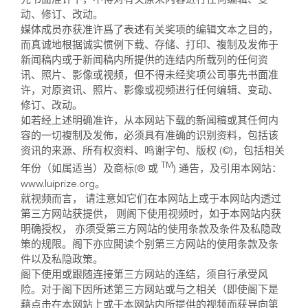
先书面准许下，不得对有关原来内容进行任何编辑、变
动、修订、改动。
媒体成员亦获准许爲了表述有关奖项的编辑文本之目的，
而真诚地根据诚实惯例下载、存储、打印、複制及发佈于
新闻稿内或于新闻稿内所提供的连结内所载列的任何资
讯、照片、影像或视频，但不得未经奖项公司事先书面准
许，对原资讯、照片、影像或视频进行任何编辑、变动、
修订、改动。
如若经上述明确准许，从本网站下载的新闻稿或其任何内
容的一切複制及发佈，必须具有准确的识别资料，包括该
资讯的来源、所有权资料、鸣谢字句、版权 (©)，包括相关
TM
年份（如属适当）及商标(® 或
) 通告，及引用本网站：
www.luiprize.org。
就视频而言， 请注意如它们在本网站上或于本网站内透过
第三方网站获提供， 则阁下使用视频时，如于本网站内获
明确授权， 亦须受第三方网站的使用条款及条件及私隐政
策的规限。阁下亦应閲读个别第三方网站的使用条款及条
件以及私隐政策。
阁下使用或跟随连接第三方网站的连结，须自行承受风
险。对于阁下因所述第三方网站或与之相关（即使阁下是
藉点击在本网站上或于本网站内所提供的视频而获导向第