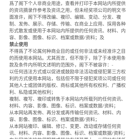
爲了阁下个人非商业用途，查看并打印于本网站内所提供
的资讯摘录作参考及资讯之用，但未经奖项公司的明文书
面准许，阁下不得改编、複印、编辑、变动、分发、複
制、发佈、展示、存储、传输、在商业上应用、採用各种
形式散发或使用于本网站内所提供的任何资讯、材料、内
容、影像、图像、标识、档案或数据/资料；及
禁止使用
不得爲了不论属何种商业目的或任何非法或未经准许之目
的而使用本网站。尤其而言，但不限于，除了于本使用条
款及条件内所明文述明的范围外，阁下不被容许：-
以任何违法方式或以促进或鼓励非法活动或侵犯第三方权
利的方式使用本网站，包括但不限于侵犯奖项公司或任何
其他人士或团体的版权、商标或其他所有权权利、广播权
利、私隐或其他权利；
複制、複写、複印或转售于本网站内所载列的任何资讯、
材料、内容、影像、图像、标识、档案或数据/资料；
从本网站再发佈、再分发或再传输任何资讯、材料、内
容、影像、图像、标识、档案或数据/资料；
从本网站複印、编辑、修订、变更、改动或存储任何资
讯、材料、内容、影像、图像、标识、档案或数据/资料；