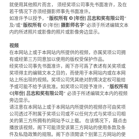
就使用其他照片而言， 须经奖项公司事先书面准许，及在
若干情况下亦须经摄影师事先书面准许。
如准许予以授予，“
版权所有 © [年份] 吕志和奖有限公司
”
及/或“
版权所有
© [年份]
摄影师名字
”必须于所述编辑文本
内的所述照片或影像的照片或影像旁边显示。
视频
在本网站上或于本网站内所提供的视频，亦属奖项公司拥
有或经第三方同意加以使用的版权受保护作品。
经奖项公司事先书面准许，阁下亦可爲了表述有关奖项或
奖项得主的编辑文本之目的，而使用于本网站内或在本网
站上所出现的视频。奖项公司凭其绝对酌情决定权可能给
予或可能不给予该批准。如奖项公司授予准许，“
版权所有
©
[年份] 吕志和奖有限公司
” 必须于所述编辑文本内的视频
旁边显示。
请注意在本网站上或于本网站内所提供的视频亦可由奖项
公司透过不附属于奖项公司或不以任何方式与奖项公司相
关的第三方所拥有的网站予以上载。 在该情况下，藉点击
播放该视频，阁下可能须受该第三方网站的使用条款及条
件及私隐政策的规限。阁下亦须閲读个别第三方网站的使