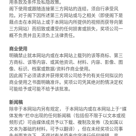
用条款及条件及私隐政策。
阁下使用或跟随连接第三方网站的连结，须自行承受风
险。对于阁下因所述第三方网站或与之相关（即使阁下是
藉点击在本网站上或于本网站内所提供的视频而获导向第
三方网站）而招致或遭受的任何损害或损失，奖项公司一
概不负责并且无须负上法律责任。
商业使用
明确禁止就本网站内或在本网站上载列的该等商标、第三
方商标、该等内容、或其他资讯、材料、内容、影像、图
像、标识、档案或数据/资料作商业使用。
因此阁下必须请求并获得奖项公司给予的有关任何拟议的
商业使用之书面明确准许。奖项公司凭其绝对酌情决定权
可能给予或可能不给予该批准。
新闻稿
除非于本网站内另有规定， 于本网站内或在本网站上于“媒
体发佈”栏中出现的任何新闻稿（包括但不限于以文本或视
频形式）可由媒体成员予以下载、複制及发佈（及如属以
文本为基础的材料，可予以翻译），但在未经奖项公司事