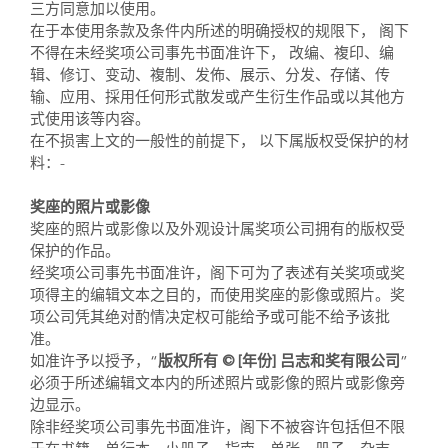
三方同意加以使用。
在于本使用条款及条件内所述的明确授权的规限下， 阁下
不得在未经奖项公司事先书面准许下， 改编、複印、编
辑、修订、变动、複制、发佈、展示、分发、存储、传
输、应用、採用任何形式散发或产生衍生作品或以其他方
式使用该等内容。
在不损害上文的一般性的前提下， 以下属版权受保护的材
料：-
奖座的照片或影像
奖座的照片或影像以及外观设计属奖项公司拥有的版权受
保护的作品。
经奖项公司事先书面准许，阁下可为了表述有关奖项或奖
项得主的编辑文本之目的，而使用奖座的影像或照片。奖
项公司凭其绝对酌情决定权可能给予或可能不给予该批
准。
如准许予以授予，“
版权所有 © [年份] 吕志和奖有限公司
”
必须于所述编辑文本内的所述照片或影像的照片或影像旁
边显示。
除非经奖项公司事先书面准许，阁下不被容许包括但不限