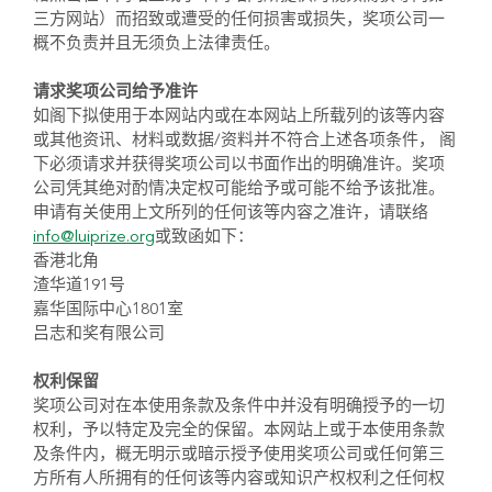
三方网站）而招致或遭受的任何损害或损失，奖项公司一
概不负责并且无须负上法律责任。
请求奖项公司给予准许
如阁下拟使用于本网站内或在本网站上所载列的该等内容
或其他资讯、材料或数据/资料并不符合上述各项条件， 阁
下必须请求并获得奖项公司以书面作出的明确准许。奖项
公司凭其绝对酌情决定权可能给予或可能不给予该批准。
申请有关使用上文所列的任何该等内容之准许，请联络
info
@luiprize.org
或致函如下：
香港北角
渣华道191号
嘉华国际中心1801室
吕志和奖有限公司
权利保留
奖项公司对在本使用条款及条件中并没有明确授予的一切
权利，予以特定及完全的保留。本网站上或于本使用条款
及条件内，概无明示或暗示授予使用奖项公司或任何第三
方所有人所拥有的任何该等内容或知识产权权利之任何权