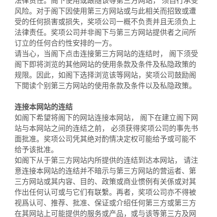
法律责任。阁下使用或跟随该等第三方网站， 须自行承受
风险。对于阁下因使用第三方网站或与此相关而招致或遭
受的任何损害或损失，奖项公司一概不负责并且无须负上
法律责任。奖项公司并非阁下与第三方网站提供者之间所
订立的任何合约性安排的一方。
请当心，当阁下点击连接第三方网站的连结时， 阁下须受
阁下即将浏览的其他网站的使用条款及条件及私隐政策的
规限。因此，如阁下选择浏览该等网站，奖项公司鼓励阁
下閲读个别第三方网站的使用条款及条件以及私隐政策。
连接本网站的连结
如阁下希望将阁下的网站连接本网站， 阁下在建立阁下网
站与本网站之间的连结之前， 必须获得奖项公司的事先书
面批准。奖项公司凭其绝对酌情决定权可能给予或可能不
给予该批准。
如阁下从于第三方网站内所提供的连结到达本网站， 请注
意连接本网站的连结并不暗示与第三方网站的营运者、第
三方网站或其内容、目的、政策或商业惯例有关係或对其
作出任何认可或与它们有联繫。再者，奖项公司亦不得被
视爲认可、推荐、批准、保证或介绍任何第三方或第三方
在其网站上可能提供的服务或产品，或与该等第三方及网