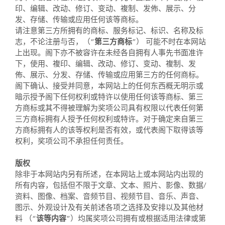
印、编辑、改动、修订、变动、複制、发佈、展示、分
发、存储、传输或应用任何该等商标。
请注意第三方所拥有的商标、服务标记、标识、名称及标
志，不论注册与否，（“
第三方商标
”） 可能不时在本网站
上出现。阁下亦不被容许在未经各自拥有人事先书面准许
下，使用、複印、编辑、改动、修订、变动、複制、发
佈、展示、分发、存储、传输或应用第三方的任何商标。
阁下确认、接受并同意，本网站上的任何东西概无明示或
暗示授予阁下任何权利或特许以使用任何该等商标、第三
方商标或其不得被理解为奖项公司具有权限以代表任何第
三方商标拥有人授予任何权利或特许。对于确定来自第三
方商标拥有人的该等权利是否有效，或代表阁下取得该等
权利，奖项公司不承担任何责任。
版权
除非于本网站内另有所述，在本网站上或本网站内出现的
所有内容，包括但不限于文章、文本、照片、影像、数据/
资料、图像、档案、音频节目、视频节目、音乐、声音、
图示、外观设计及有关前述各项之选择及安排以及其他材
料 （“
该等内容
”）均属奖项公司拥有或根据适用法律或第