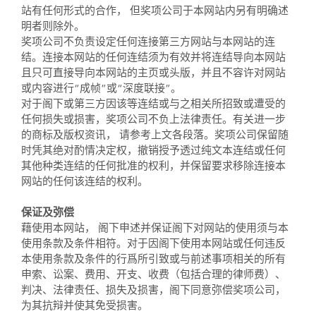
站有任何形式的合作， 但奖项公司于本网站内另有明确述
明者则除外。
奖项公司不负责设定任何连接第三方网站与本网站的连
结。连接本网站的任何连结须为有效并将连结导向本网站
且只可直接导向本网站的主页或头版，并且不容许对网站
或内容进行“成帧”或“深度联接”。
对于阁下或第三方因该等连结或与之相关所招致或遭受的
任何损失或损害，奖项公司不负上法律责任。有关进一步
的商标及版权资讯， 请参考上文各段落。奖项公司保留随
时凭其绝对酌情决定权，撤销授予透过纯文本连结或任何
其他种类连结的任何批准的权利，并保留要求移除连接本
网站的任何该连结的权利。
保证及弥偿
藉使用本网站， 阁下申述并保证阁下对网站的使用须与本
使用条款及条件相符。对于因阁下使用本网站或任何违反
本使用条款及条件的行爲所引致或与前述事项相关的所有
申索、讼案、费用、开支、收费（包括合理的律师费）、
判决、法律责任、损失及损害，阁下同意弥偿奖项公司，
为其抗辩并使其免受损害。