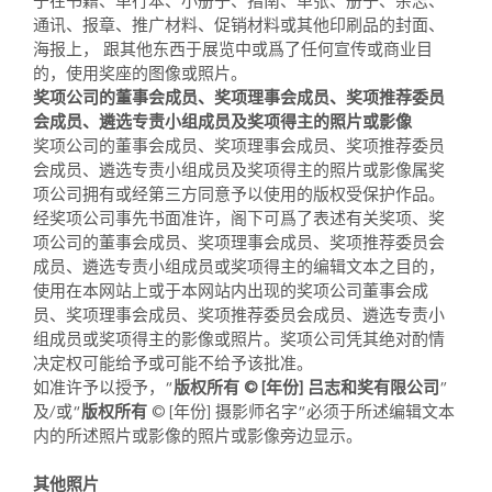
于在书籍、单行本、小册子、指南、单张、册子、杂志、
通讯、报章、推广材料、促销材料或其他印刷品的封面、
海报上， 跟其他东西于展览中或爲了任何宣传或商业目
的，使用奖座的图像或照片。
奖项公司的董事会成员、奖项理事会成员、奖项推荐委员
会成员、遴选专责小组成员及奖项得主的照片或影像
奖项公司的董事会成员、奖项理事会成员、奖项推荐委员
会成员、遴选专责小组成员及奖项得主的照片或影像属奖
项公司拥有或经第三方同意予以使用的版权受保护作品。
经奖项公司事先书面准许，阁下可爲了表述有关奖项、奖
项公司的董事会成员、奖项理事会成员、奖项推荐委员会
成员、遴选专责小组成员或奖项得主的编辑文本之目的，
使用在本网站上或于本网站内出现的奖项公司董事会成
员、奖项理事会成员、奖项推荐委员会成员、遴选专责小
组成员或奖项得主的影像或照片。奖项公司凭其绝对酌情
决定权可能给予或可能不给予该批准。
如准许予以授予，“
版权所有 © [年份] 吕志和奖有限公司
”
及/或“
版权所有
© [年份] 摄影师名字”必须于所述编辑文本
内的所述照片或影像的照片或影像旁边显示。
其他照片