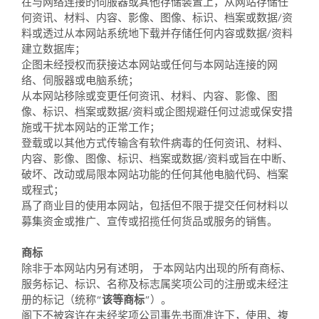
在与网络连接的伺服器或其他存储装置上，从网站存储任
何资讯、材料、内容、影像、图像、标识、档案或数据/资
料或透过从本网站系统地下载并存储任何内容或数据/资料
建立数据库；
企图未经授权而获接达本网站或任何与本网站连接的网
络、伺服器或电脑系统；
从本网站移除或变更任何资讯、材料、内容、影像、图
像、标识、档案或数据/资料或企图规避任何过滤或保安措
施或干扰本网站的正常工作；
登载或以其他方式传输含有软件病毒的任何资讯、材料、
内容、影像、图像、标识、档案或数据/资料或旨在中断、
破坏、改动或局限本网站功能的任何其他电脑代码、档案
或程式；
爲了商业目的使用本网站，包括但不限于提交任何材料以
募集资金或推广、宣传或招揽任何货品或服务的销售。
商标
除非于本网站内另有述明， 于本网站内出现的所有商标、
服务标记、标识、名称及标志属奖项公司的注册或未经注
册的标记（统称“
该等商标
”）。
阁下不被容许在未经奖项公司事先书面准许下，使用、複