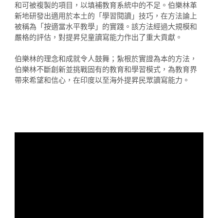
和可被複製的項目，以填補教育系統中的不足。伯樂林革
新地研發出適用於本土的「學習閱讀」技巧，在方法論上
被稱為「按適當水平教學」的實踐。該方法經過大規模和
嚴格的評估，對提昇兒童讀寫能力作出了重大貢獻。
伯樂林的理念和成就令人鼓舞；紮根於實證為本的方法，
伯樂林不斷創新並挑戰固有的教育和學習模式，為教育界
帶來希望和信心，在印度以至海外提昇民眾讀寫能力。