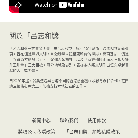
關於「呂志和獎」
「呂志和獎－世界文明獎」由呂志和博士於2015年創辦，為國際性創新獎
項，旨在促進世界文明，並激勵世人建構更和諧的世界。獎項基於「促進
世界資源持續發展」、「促進人類福祉」以及「宣導積極正面人生觀及提
升正能量」三大目標，無分地域及界別，表揚為人類文明作出恒久卓越貢
獻的人士或團體。
自2020年起，呂獎透過與香港不同的香港慈善機構及教育夥伴合作，在圍
繞三個核心理念上，加強支持本地社區的工作。
新聞中心
聯絡我們
使用條款
獎項公司私隱政策
「呂志和獎」網站私隱政策