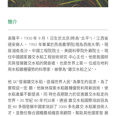
簡介
袁隆平，1930 年 9 月 1 日生於北京(時為”北平”)，江西省
德安縣人， 1953 年畢業於西南農學院(現為西南大學)，現
居湖南長沙。中國工程院院士、美國科學院外籍院士，現
任中國國家雜交水稻工程技術研究 中心主任。他是我國研
究與發展雜交水稻的開創者，也是世界上第一 位成功地利
用水稻雜種優勢的科學家，被譽為“雜交水稻之父”。
他 以”發展雜交水稻，造福世界人民”為畢生的追求，為了
實現這一宏 願，他無休探索水稻雜種優勢利用新技術，使
水稻產量不斷提高，同 時也長期致力於促進雜交水稻走向
世界。20 世紀 80 年代以來，通過 雜交水稻國際培訓班為
近 80 多個發展中國家培訓了 3000 多名雜交 水稻業技術人
才，並擔任聯合國糧農組織首席顧問，幫助其他國家發 展