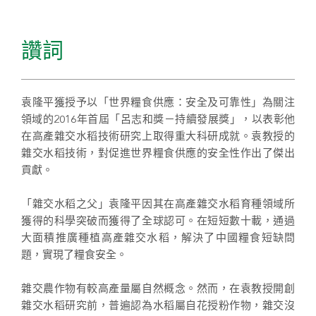
讚詞
袁隆平獲授予以「世界糧食供應：安全及可靠性」為關注
領域的2016年首屆「呂志和獎－持續發展獎」，以表彰他
在高產雜交水稻技術研究上取得重大科研成就。袁教授的
雜交水稻技術，對促進世界糧食供應的安全性作出了傑出
貢獻。
「雜交水稻之父」袁隆平因其在高產雜交水稻育種領域所
獲得的科學突破而獲得了全球認可。在短短數十載，通過
大面積推廣種植高產雜交水稻，解決了中國糧食短缺問
題，實現了糧食安全。
雜交農作物有較高產量屬自然概念。然而，在袁教授開創
雜交水稻研究前，普遍認為水稻屬自花授粉作物，雜交沒