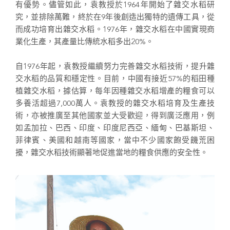
有優勢。儘管如此，袁教授於1964年開始了雜交水稻研
究，並排除萬難，終於在9年後創造出獨特的遺傳工具，從
而成功培育出雜交水稻。1976年，雜交水稻在中國實現商
業化生產，其產量比傳統水稻多出20%。
自1976年起，袁教授繼續努力完善雜交水稻技術，提升雜
交水稻的品質和穩定性。目前，中國有接近57%的稻田種
植雜交水稻，據估算，每年因種雜交水稻增產的糧食可以
多養活超過7,000萬人。袁教授的雜交水稻培育及生產技
術，亦被推廣至其他國家並大受歡迎，得到廣泛應用，例
如孟加拉、巴西、印度、印度尼西亞、緬甸、巴基斯坦、
菲律賓、美國和越南等國家，當中不少國家飽受饑荒困
擾，雜交水稻技術顯著地促進當地的糧食供應的安全性。