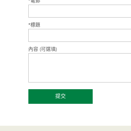
*電郵
*標題
內容 (可選填)